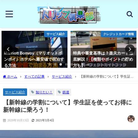
サービス紹介
クレジットカード情報
Marriott Bonvoy（マリオットボ
特典や審査基準は？楽天カード徹
ンボイ）ホテルへ最安値で宿泊す
底解説！【種類やポイントの貯め
る方法
方も】
2019年11月29日
2020年5月30日
ホーム
すべての記事
サービス紹介
【新幹線の学割について】学生証を
使ってお得に新幹線に乗ろう！
知りたい！
鉄道
サービス紹介
【新幹線の学割について】学生証を使ってお得に
新幹線に乗ろう！
2020年10月13日
2021年3月4日