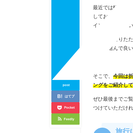
最近では軽い上
しており、男性
インが流行って
ですが、折りた
どれを選んで良
そこで、
今回は
ングをご紹介し
post
はてブ
ぜひ最後までご
つけていただけ
Pocket
Feedly
旅行