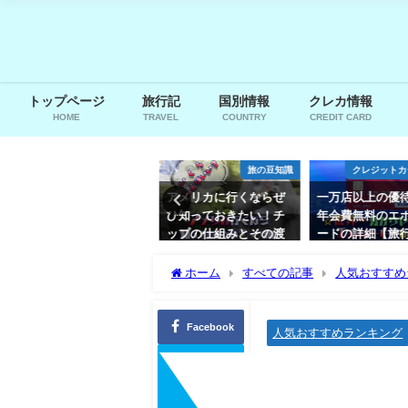
トップページ
旅行記
国別情報
クレカ情報
HOME
TRAVEL
COUNTRY
CREDIT CARD
サービス紹介
旅の豆知識
クレジットカ
どこよりも詳しい☆マ
アメリカに行くならぜ
一万店以上の優
リオットプラチナチャ
ひ知っておきたい！チ
年会費無料のエ
レンジの教科書
ップの仕組みとその渡
ードの詳細【旅
し方！
も充実】
2020年5月14日
ホーム
すべての記事
人気おすすめ
2020年6月29日
2020年6月7日
めランキング10選【ゲリラ豪雨でも安心】
Facebook
人気おすすめランキング
【旅行の必
すめランキン