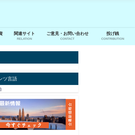
資
関連サイト
ご意見・お問い合わせ
投げ銭
RELATION
CONTACT
CONTRIBUTION
サービス紹介
クレジットカード情報
クレジットカード情報
t Bonvoy（マリ
特典や審査基準は？楽
プライオリティパス無
ンボイ）ホテ
天カード徹底解説！
料付帯?楽天プレミアム
値で宿泊する
【種類やポイントの貯
カードとは【審査基準
ンツ言語
め方も】
も】
h
月29日
2020年5月30日
2020年6月14日