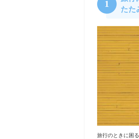
1
たた
旅行のときに困