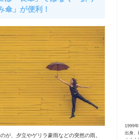
み傘」が便利！
199
出身、
るのが、夕立やゲリラ豪雨などの突然の雨。