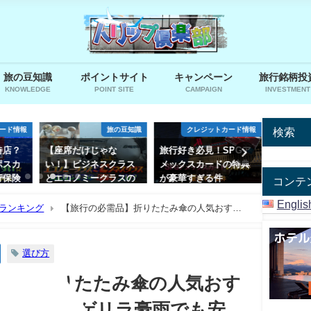
旅の豆知識
ポイントサイト
キャンペーン
旅行銘柄投
KNOWLEDGE
POINT SITE
CAMPAIGN
INVESTMENT
検索
ード情報
旅の豆知識
クレジットカード情報
待店？
【座席だけじゃな
旅行好き必見！SPGア
Marriot
ポスカ
い！】ビジネスクラス
メックスカードの特典
オットボ
行保険
とエコノミークラスの
が豪華すぎる件
ルへ最安
コンテ
違いとは？
方法
2020年5月21日
Englis
ランキング
【旅行の必需品】折りたたみ傘の人気おすす
2020年3月10日
2019年11
選び方
需品】折りたたみ傘の人気おす
グ10選【ゲリラ豪雨でも安