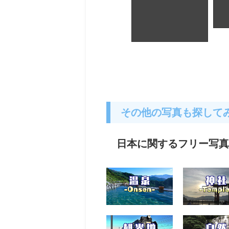
静
門
山梨県_明野ひま
わり畑
その他の写真も探して
日本に関するフリー写