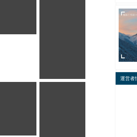
岡県伊東市_小
山公園2
愛知県_田原市_菜
の花ガーデン
運営者
崎_サンメッセ
南