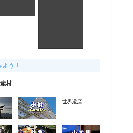
岡県_御殿場_駒
風穴
京都_嵐山_竹林の
道
みよう！
真素材
世界遺産